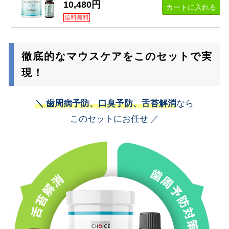
10,480円
カートに入れる
送料無料
徹底的なマウスケアをこのセットで実
現！
＼ 歯周病予防、口臭予防、舌苔解消
なら
このセットにお任せ ／