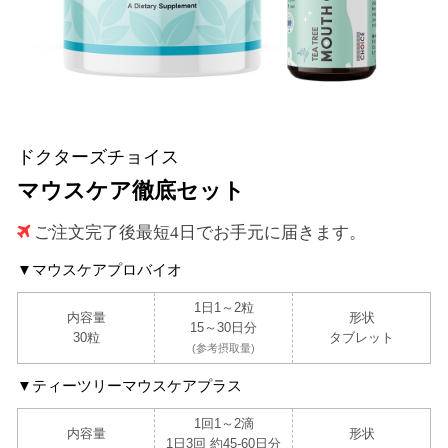
ドクターズチョイス
マウスケア徹底セット
ご注文完了後最短4日でお手元に届きます。
▼マウスケアプロバイオ
1日1～2粒
内容量
形状
15～30日分
30粒
タブレット
(参考摂取量)
▼ティーツリーマウスケアプラス
1回1～2滴
内容量
形状
1日3回 約45-60日分