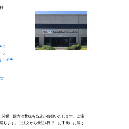
社
チラ
チラ
はコチラ
約束
！関税、国内消費税も当店が負担いたします。ご注
送します。ご注文から最短4日で、お手元にお届け